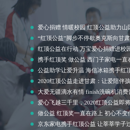
爱心捐赠 情暖校园 红顶公益助力山
“红顶公益”脚步不停歇奥克斯向甘
红顶公益在行动 万宝爱心捐赠进校
携手红顶奖 做公益 西门子家电一直
公益助学让爱升温 海信冰箱携手红
2020红顶公益走进甘肃：让爱陪伴
大爱无疆滴水有情 finish洗碗机
爱心飞越三千里，2020红顶公益即
做公益 红顶奖一直在路上 初心不变
京东家电携手红顶公益 让莘莘学子