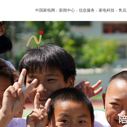
中国家电网
新闻中心
信息服务
家电科技
售后
-
-
-
-